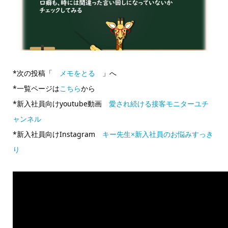
*次の投稿「
メモをとる
」へ
*一覧ページは
こちら
から
*新入社員向けyoutube動画
愛され続ける接客モニターユチ
ャンネル
*新入社員向けInstagram
キー先生×新入社員のお悩みすっき
り