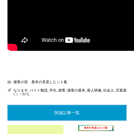
接客の壺 基本の見直しヒント集
なります
,
バイト敬語
,
学生
,
接客
,
接客の基本
,
新人研修
,
社会人
,
言葉遣
い
,
～から
関連記事一覧