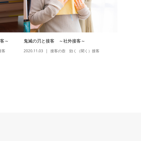
客～
鬼滅の刃と接客 ～社外接客～
接客
2020.11.03
接客の壺 効く（聞く）接客