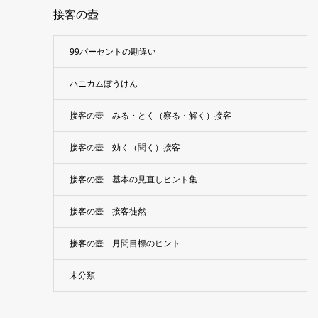
接客の壺
99パーセントの勘違い
ハニカムぼうけん
接客の壺 みる・とく（察る・解く）接客
接客の壺 効く（聞く）接客
接客の壺 基本の見直しヒント集
接客の壺 接客徒然
接客の壺 月間目標のヒント
未分類