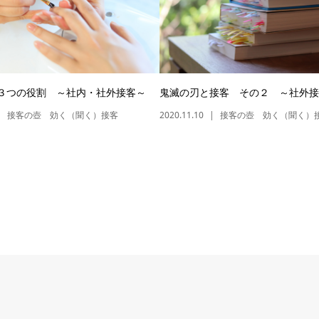
３つの役割 ～社内・社外接客～
鬼滅の刃と接客 その２ ～社外接
接客の壺 効く（聞く）接客
2020.11.10
接客の壺 効く（聞く）