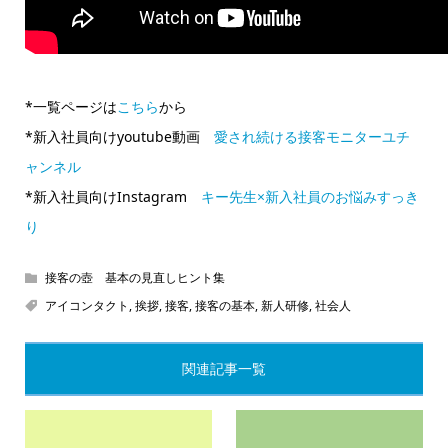
*一覧ページは
こちら
から
*新入社員向けyoutube動画
愛され続ける接客モニターユチ
ャンネル
*新入社員向けInstagram
キー先生×新入社員のお悩みすっき
り
接客の壺 基本の見直しヒント集
アイコンタクト
,
挨拶
,
接客
,
接客の基本
,
新人研修
,
社会人
関連記事一覧