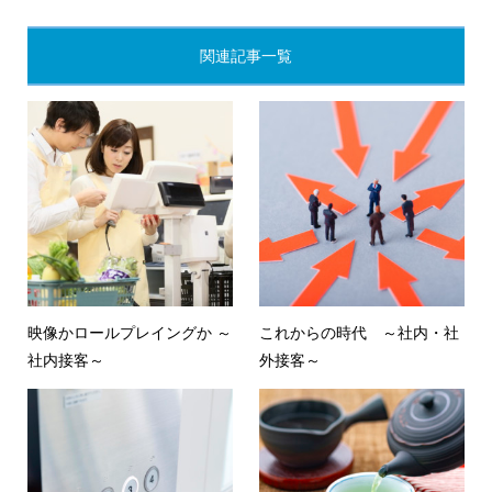
関連記事一覧
映像かロールプレイングか ～
これからの時代 ～社内・社
社内接客～
外接客～