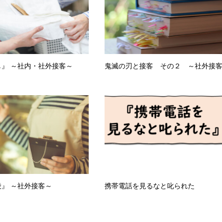
』 ～社内・社外接客～
鬼滅の刃と接客 その２ ～社外接
』 ～社外接客～
携帯電話を見るなと叱られた