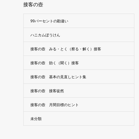
接客の壺
99パーセントの勘違い
ハニカムぼうけん
接客の壺 みる・とく（察る・解く）接客
接客の壺 効く（聞く）接客
接客の壺 基本の見直しヒント集
接客の壺 接客徒然
接客の壺 月間目標のヒント
未分類