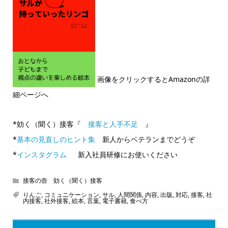
画像をクリックするとAmazonの詳
細ページへ
*効く（聞く）接客『
接客と人手不足
』
*
基本の見直しのヒント集
新人からベテランまでどうぞ
*
インスタグラム
新入社員研修にお使いください
接客の壺 効く（聞く）接客
りんご
,
コミュニケーション
,
サル
,
人間関係
,
内容
,
出版
,
対応
,
接客
,
社
内接客
,
社外接客
,
絵本
,
言葉
,
電子書籍
,
食べ方