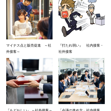
マイナス点と販売促進 ～社
『打たれ弱い』 社内接客・
外接客～
社外接客
『もどかしい』 ～社外接客～
「会議の進め方」社内接客