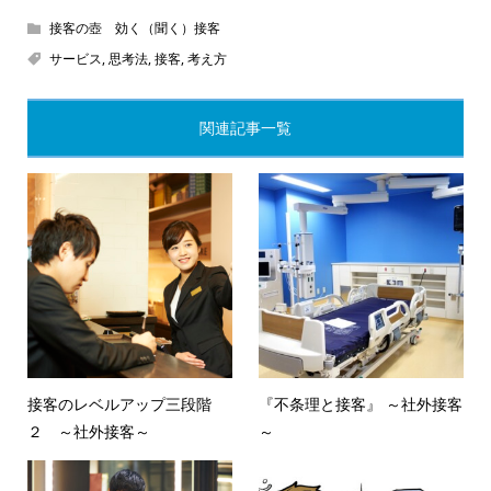
接客の壺 効く（聞く）接客
サービス
,
思考法
,
接客
,
考え方
関連記事一覧
接客のレベルアップ三段階
『不条理と接客』 ～社外接客
２ ～社外接客～
～