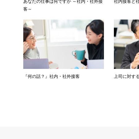
あなたの仕事は何ですか ～社内・社外接
社内接客と社
客～
『何の話？』社内・社外接客
上司に対す