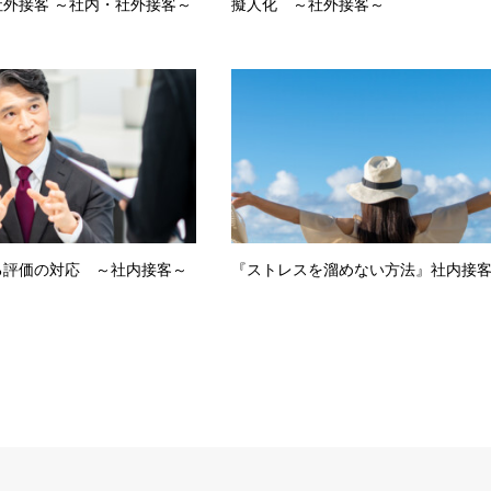
外接客 ～社内・社外接客～
擬人化 ～社外接客～
る評価の対応 ～社内接客～
『ストレスを溜めない方法』社内接