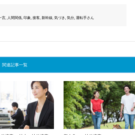
一言
,
人間関係
,
印象
,
接客
,
新幹線
,
気づき
,
気分
,
運転手さん
関連記事一覧