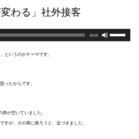
が変わる」社外接客
ボ
00:00
リ
」というのがテーマです。
ュ
ー
ム
思ったからです。
調
節
に
の席が空いていました。
は
ですが、その席に座ろうと、近づきました。
上
下