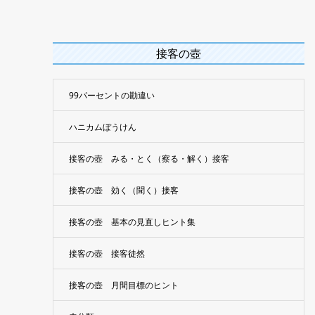
接客の壺
99パーセントの勘違い
ハニカムぼうけん
接客の壺 みる・とく（察る・解く）接客
接客の壺 効く（聞く）接客
接客の壺 基本の見直しヒント集
接客の壺 接客徒然
接客の壺 月間目標のヒント