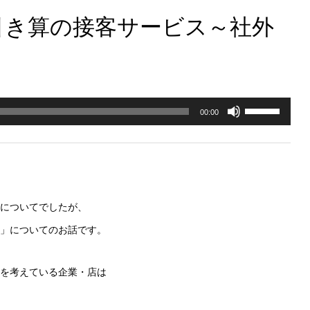
引き算の接客サービス～社外
ボ
00:00
リ
ュ
ー
ム
についてでしたが、
調
」についてのお話です。
節
に
を考えている企業・店は
は