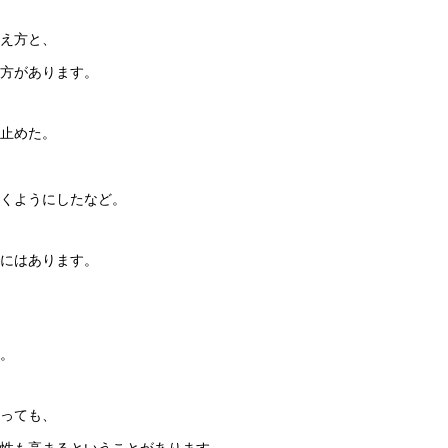
上
え方と、
下
方があります。
矢
印
止めた。
キ
ー
くようにしたなど。
を
使
にはあります。
っ
て
く
。
だ
さ
っても、
い。
性も高まるということがあります。