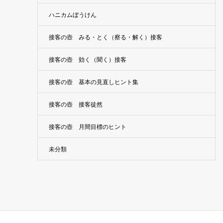
ハニカムぼうけん
接客の壺 みる・とく（察る・解く）接客
接客の壺 効く（聞く）接客
接客の壺 基本の見直しヒント集
接客の壺 接客徒然
接客の壺 月間目標のヒント
未分類