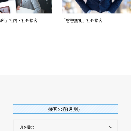
場所」社内・社外接客
「慇懃無礼」社外接客
接客の壺(月別）
月を選択