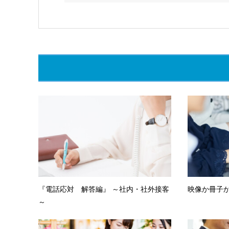
『電話応対 解答編』 ～社内・社外接客
映像か冊子
～