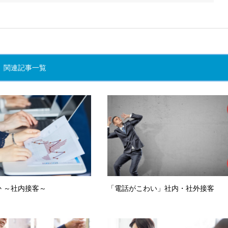
関連記事一覧
か ～社内接客～
「電話がこわい」社内・社外接客