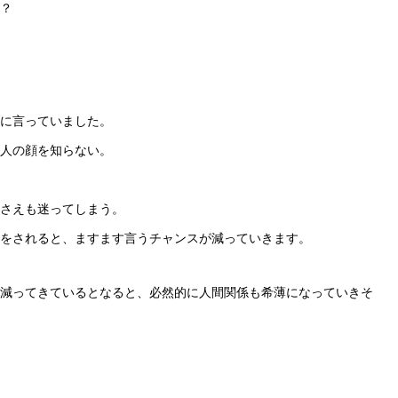
？
矢
印
キ
ー
に言っていました。
を
人の顔を知らない。
使
っ
さえも迷ってしまう。
て
をされると、ますます言うチャンスが減っていきます。
く
だ
減ってきているとなると、必然的に人間関係も希薄になっていきそ
さ
い。