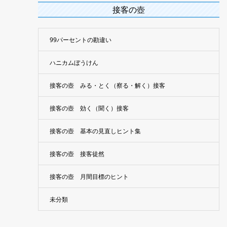
接客の壺
99パーセントの勘違い
ハニカムぼうけん
接客の壺 みる・とく（察る・解く）接客
接客の壺 効く（聞く）接客
接客の壺 基本の見直しヒント集
接客の壺 接客徒然
接客の壺 月間目標のヒント
未分類