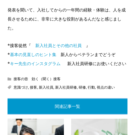
発表を聞いて、入社してからの一年間の経験・体験は、人を成
長させるために、非常に大きな役割があるんだなと感じまし
た。
*接客徒然『
新入社員とその他の社員
』
*
基本の見直しのヒント集
新人からベテランまでどうぞ
*
キー先生のインスタグラム
新入社員研修にお使いください
接客の壺 効く（聞く）接客
意識づけ
,
接客
,
新入社員
,
新入社員研修
,
研修
,
行動
,
視点の違い
関連記事一覧