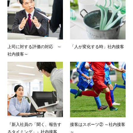
上司に対する評価の対応 ～
「人が変化する時」社内接客
社内接客～
『新入社員の「聞く、報告す
接客はスポーツ② ～社内接客
るタイミング」』社内接客
～