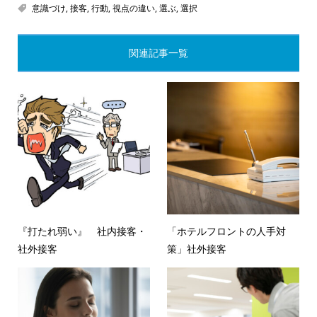
意識づけ
,
接客
,
行動
,
視点の違い
,
選ぶ
,
選択
関連記事一覧
『打たれ弱い』 社内接客・
「ホテルフロントの人手対
社外接客
策」社外接客