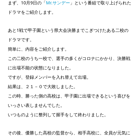
ー
まず、10月9日の「
Mr.サンデー
」という番組で取り上げられた
ドラマをご紹介します。
あと1戦で甲子園という県大会決勝までこぎつけたある二校の
ドラマです。
簡単に、内容をご紹介します。
この二校のうち一校で、選手の多くがコロナにかかり、決勝戦
に出場不能の状態になりました。
ですが、登録メンバーを入れ替えて出場。
結果は、２１－０で大敗しました。
この時、勝った側の高校は、甲子園に出場できるという喜びを
いっさい表しませんでした。
いつものように整列して握手をして終わりました。
その後、優勝した高校の監督から、相手高校に、全員が元気に