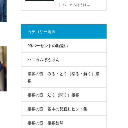
ハニカムぼうけん
える
カテゴリー選択
99パーセントの勘違い
ハニカムぼうけん
接客の壺 みる・とく（察る・解く）接
客
接客の壺 効く（聞く）接客
接客の壺 基本の見直しヒント集
接客の壺 接客徒然