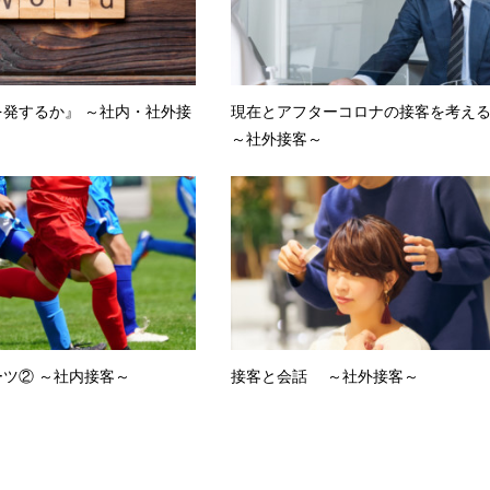
発するか』 ～社内・社外接
現在とアフターコロナの接客を考
～社外接客～
ツ② ～社内接客～
接客と会話 ～社外接客～