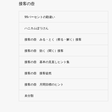
接客の壺
99パーセントの勘違い
ハニカムぼうけん
接客の壺 みる・とく（察る・解く）接客
接客の壺 効く（聞く）接客
接客の壺 基本の見直しヒント集
接客の壺 接客徒然
接客の壺 月間目標のヒント
未分類