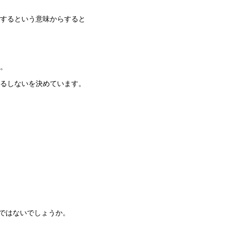
矢
するという意味からすると
印
キ
ー
。
を
るしないを決めています。
使
っ
て
く
だ
さ
い。
ではないでしょうか。