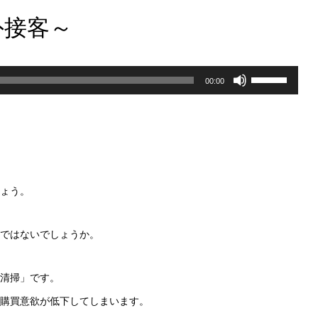
外接客～
ボ
00:00
リ
ュ
ー
ム
ょう。
調
節
ではないでしょうか。
に
は
清掃」です。
上
購買意欲が低下してしまいます。
下