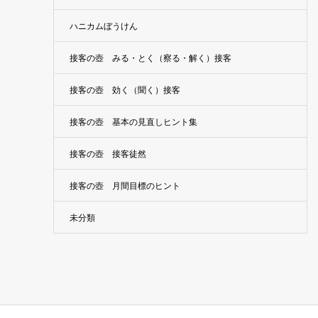
ハニカムぼうけん
接客の壺 みる・とく（察る・解く）接客
接客の壺 効く（聞く）接客
接客の壺 基本の見直しヒント集
接客の壺 接客徒然
接客の壺 月間目標のヒント
未分類