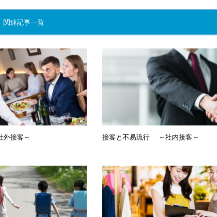
関連記事一覧
社外接客～
接客と不易流行 ～社内接客～