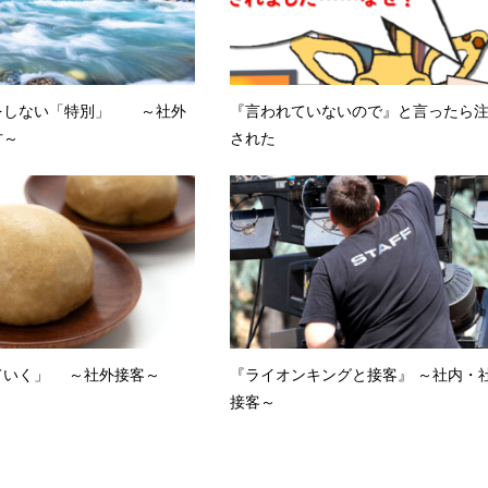
をしない「特別」 ～社外
『言われていないので』と言ったら
方～
された
ていく」 ～社外接客～
『ライオンキングと接客』 ～社内・
接客～