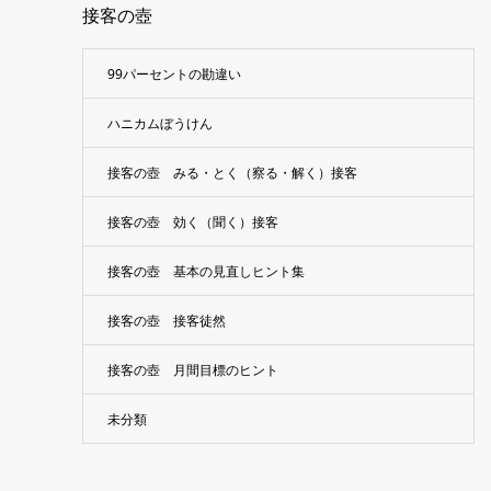
接客の壺
99パーセントの勘違い
ハニカムぼうけん
接客の壺 みる・とく（察る・解く）接客
接客の壺 効く（聞く）接客
接客の壺 基本の見直しヒント集
接客の壺 接客徒然
接客の壺 月間目標のヒント
未分類