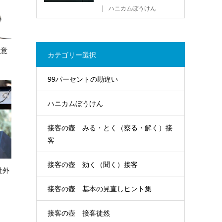
ハニカムぼうけん
注意
カテゴリー選択
99パーセントの勘違い
ハニカムぼうけん
接客の壺 みる・とく（察る・解く）接
客
接客の壺 効く（聞く）接客
社外
接客の壺 基本の見直しヒント集
接客の壺 接客徒然