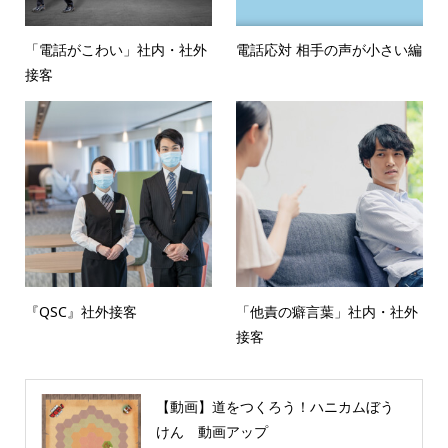
「電話がこわい」社内・社外
電話応対 相手の声が小さい編
接客
『QSC』社外接客
「他責の癖言葉」社内・社外
接客
【動画】道をつくろう！ハニカムぼう
けん 動画アップ