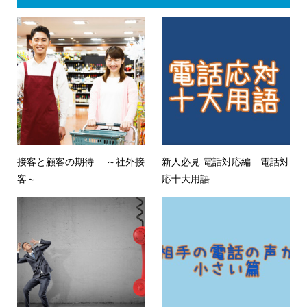
接客と顧客の期待 ～社外接
新人必見 電話対応編 電話対
客～
応十大用語