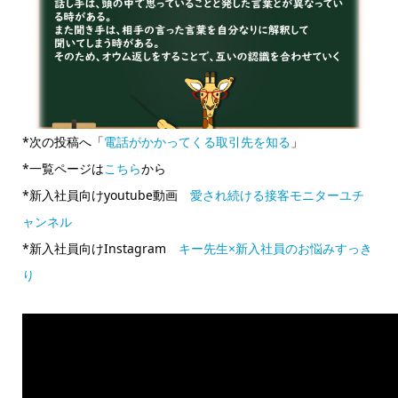
*次の投稿へ「
電話がかかってくる取引先を知る
」
*一覧ページは
こちら
から
*新入社員向けyoutube動画
愛され続ける接客モニターユチ
ャンネル
*新入社員向けInstagram
キー先生×新入社員のお悩みすっき
り