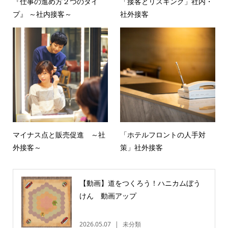
『仕事の進め方２つのタイ
「接客とリスキング」社内・
プ』 ～社内接客～
社外接客
マイナス点と販売促進 ～社
「ホテルフロントの人手対
外接客～
策」社外接客
【動画】道をつくろう！ハニカムぼう
けん 動画アップ
2026.05.07
未分類