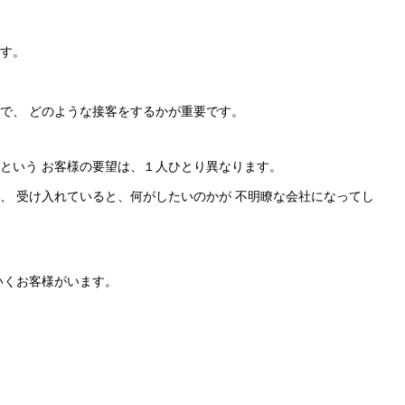
上
下
す。
矢
印
で、 どのような接客をするかが重要です。
キ
ー
という お客様の要望は、１人ひとり異なります。
を
、 受け入れていると、何がしたいのかが 不明瞭な会社になってし
使
っ
て
いくお客様がいます。
く
だ
さ
い。