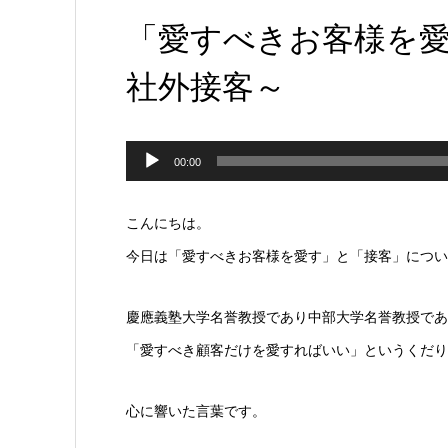
「愛すべきお客様を
社外接客～
音
00:00
声
プ
こんにちは。
レ
今日は「愛すべきお客様を愛す」と「接客」につい
ー
慶應義塾大学名誉教授であり中部大学名誉教授であ
ヤ
「愛すべき顧客だけを愛すればいい」というくだり
ー
心に響いた言葉です。