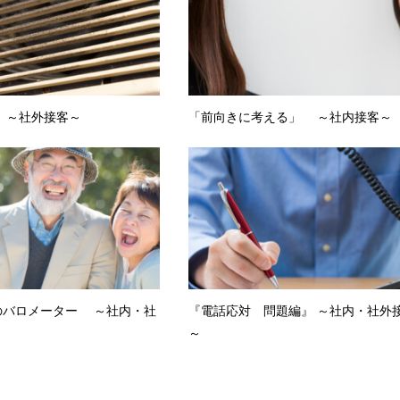
 ～社外接客～
「前向きに考える」 ～社内接客～
のバロメーター ～社内・社
『電話応対 問題編』 ～社内・社外
～