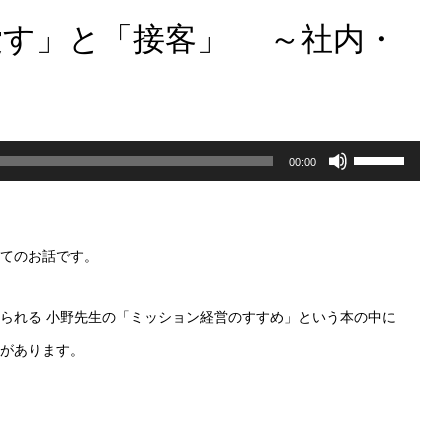
愛す」と「接客」 ～社内・
ボ
00:00
リ
ュ
てのお話です。
ー
ム
られる 小野先生の「ミッション経営のすすめ」という本の中に
調
があります。
節
に
は