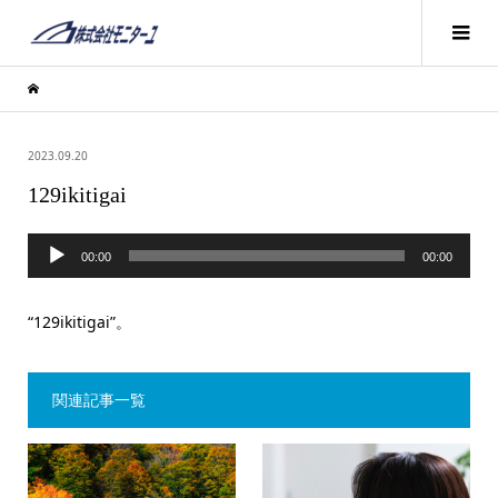
2023.09.20
129ikitigai
音
00:00
00:00
声
プ
“129ikitigai”。
レ
ー
関連記事一覧
ヤ
ー