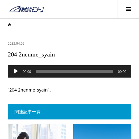
2023.04.05
204 2nenme_syain
音
00:00
00:00
声
プ
“204 2nenme_syain”。
レ
ー
関連記事一覧
ヤ
ー