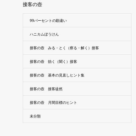
接客の壺
99パーセントの勘違い
ハニカムぼうけん
接客の壺 みる・とく（察る・解く）接客
接客の壺 効く（聞く）接客
接客の壺 基本の見直しヒント集
接客の壺 接客徒然
接客の壺 月間目標のヒント
未分類