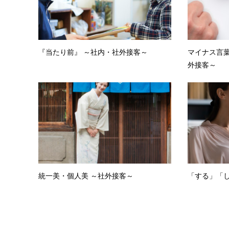
『当たり前』 ～社内・社外接客～
マイナス言
外接客～
統一美・個人美 ～社外接客～
「する」「