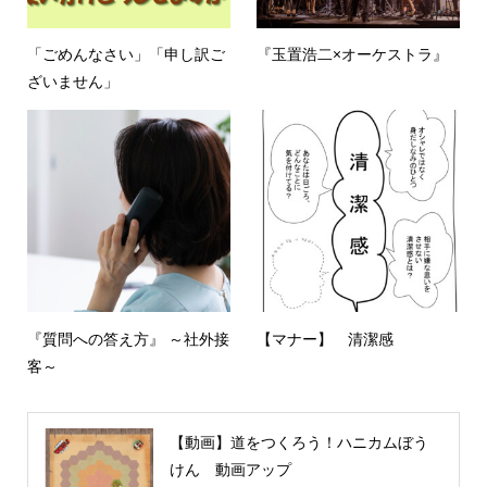
「ごめんなさい」「申し訳ご
『玉置浩二×オーケストラ』
ざいません」
『質問への答え方』 ～社外接
【マナー】 清潔感
客～
【動画】道をつくろう！ハニカムぼう
けん 動画アップ