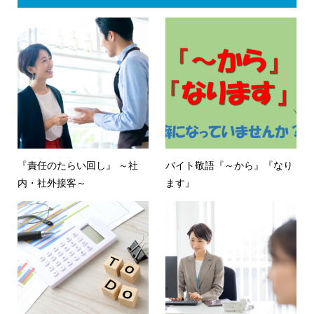
『責任のたらい回し』 ～社
バイト敬語『～から』『なり
内・社外接客～
ます』