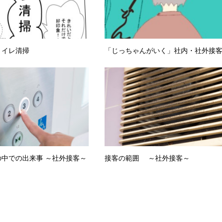
トイレ清掃
「じっちゃんがいく」社内・社外接
中での出来事 ～社外接客～
接客の範囲 ～社外接客～