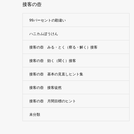
接客の壺
99パーセントの勘違い
ハニカムぼうけん
接客の壺 みる・とく（察る・解く）接客
接客の壺 効く（聞く）接客
接客の壺 基本の見直しヒント集
接客の壺 接客徒然
接客の壺 月間目標のヒント
未分類