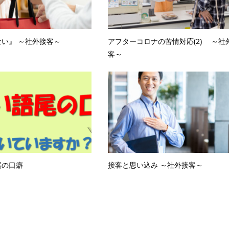
い』 ～社外接客～
アフターコロナの苦情対応(2) ～社
客～
尾の口癖
接客と思い込み ～社外接客～