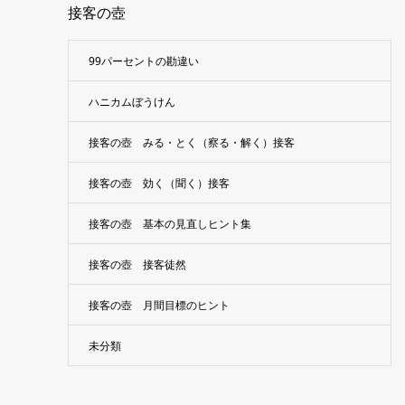
接客の壺
99パーセントの勘違い
ハニカムぼうけん
接客の壺 みる・とく（察る・解く）接客
接客の壺 効く（聞く）接客
接客の壺 基本の見直しヒント集
接客の壺 接客徒然
接客の壺 月間目標のヒント
未分類