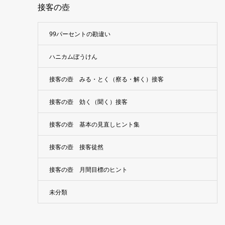
接客の壺
99パーセントの勘違い
ハニカムぼうけん
接客の壺 みる・とく（察る・解く）接客
接客の壺 効く（聞く）接客
接客の壺 基本の見直しヒント集
接客の壺 接客徒然
接客の壺 月間目標のヒント
未分類