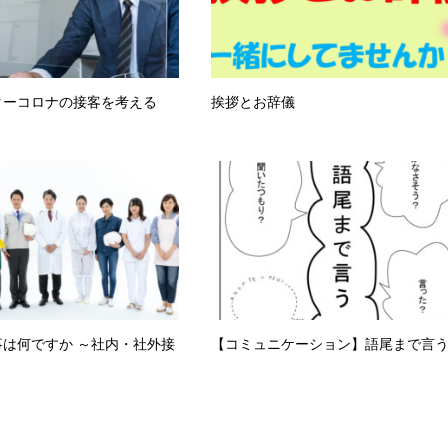
ターコロナの接客を考える
挨拶とお辞儀
～
は何ですか ～社内・社外接
【コミュニケーション】語尾まで言