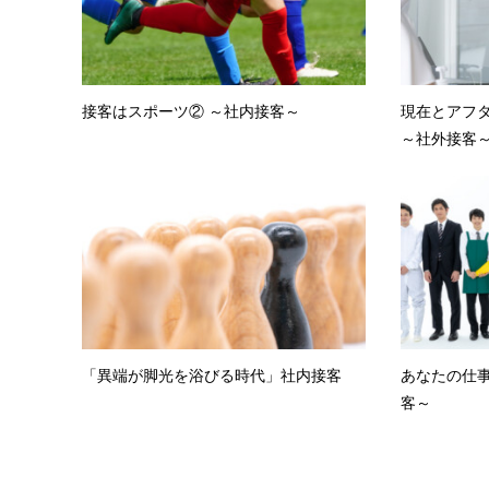
接客はスポーツ② ～社内接客～
現在とアフ
～社外接客
「異端が脚光を浴びる時代」社内接客
あなたの仕事
客～