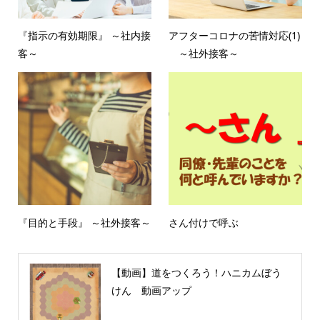
『指示の有効期限』 ～社内接
アフターコロナの苦情対応(1)
客～
～社外接客～
『目的と手段』 ～社外接客～
さん付けで呼ぶ
【動画】道をつくろう！ハニカムぼう
けん 動画アップ