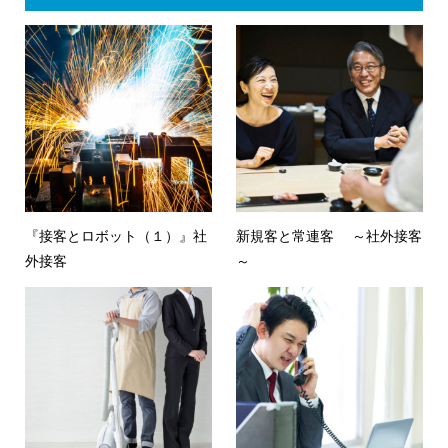
『接客とロボット（１）』社
新規客と常連客 ～社外接客
外接客
～