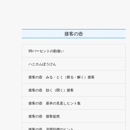
接客の壺
99パーセントの勘違い
ハニカムぼうけん
接客の壺 みる・とく（察る・解く）接客
接客の壺 効く（聞く）接客
接客の壺 基本の見直しヒント集
接客の壺 接客徒然
接客の壺 月間目標のヒント