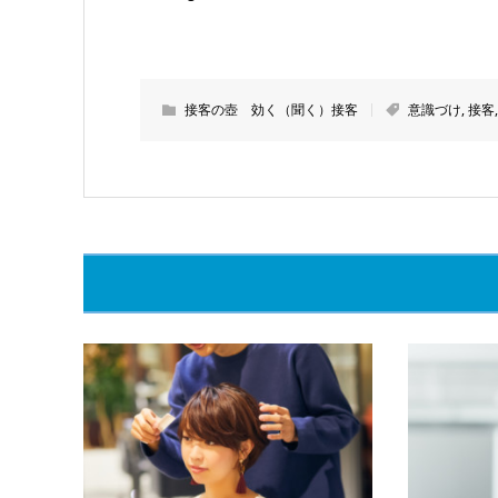
接客の壺 効く（聞く）接客
意識づけ
,
接客