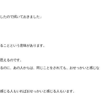
矢
印
したので拭いておきました」
キ
ー
を
使
ることという意味があります。
っ
思えるのです。
て
るのに、あの人からは、同じことをされても、おせっかいと感じな
く
だ
さ
感じる人もいればおせっかいと感じる人もいます。
い。