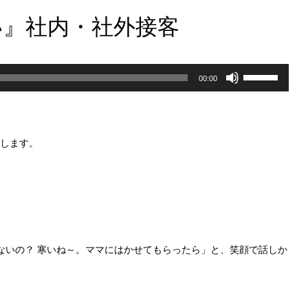
い』社内・社外接客
ボ
00:00
リ
ュ
します。
ー
ム
調
節
に
ないの？ 寒いね～。ママにはかせてもらったら」と、笑顔で話しか
は
上
下