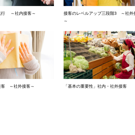
流行 ～社内接客～
接客のレベルアップ三段階3 ～社外
～
接客 ～社外接客～
「基本の重要性」社内・社外接客