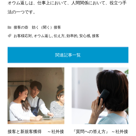
オウム返しは、仕事上において、人間関係において、役立つ手
法の一つです。
接客の壺 効く（聞く）接客
お客様応対
,
オウム返し
,
伝え方
,
効率的
,
安心感
,
接客
関連記事一覧
接客と新規客獲得 ～社外接
『質問への答え方』 ～社外接