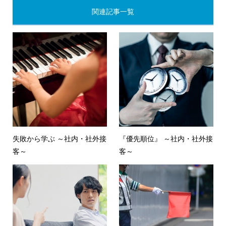
関連記事一覧
失敗から学ぶ ～社内・社外接
『優先順位』 ～社内・社外接
客～
客～