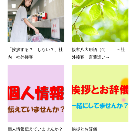
「挨拶する？ しない？」社
接客八大用語（4） ～社
内・社外接客
外接客 言葉遣い～
個人情報伝えていませんか？
挨拶とお辞儀