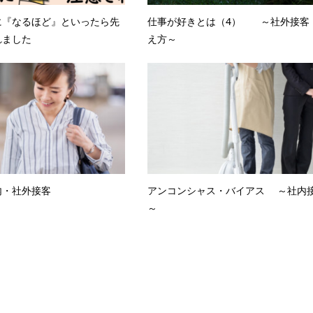
ー
に『なるほど』といったら先
仕事が好きとは（4） ～社外接客
を
れました
え方～
使
っ
て
く
だ
さ
内・社外接客
アンコンシャス・バイアス ～社内
い。
～