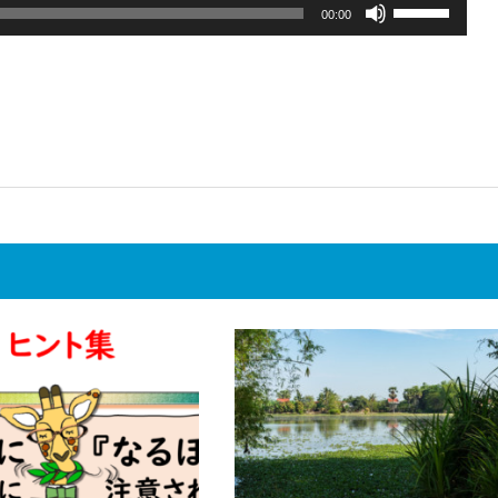
ボ
00:00
リ
ュ
ー
ム
調
節
に
は
上
下
矢
印
キ