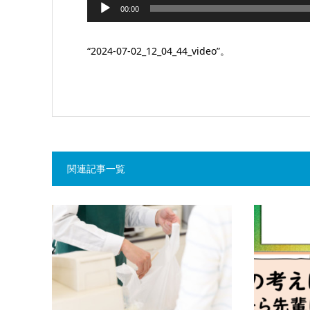
音
00:00
声
プ
“2024-07-02_12_04_44_video”。
レ
ー
ヤ
ー
関連記事一覧