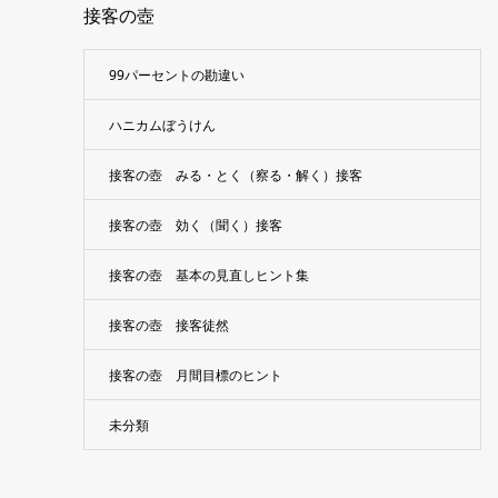
接客の壺
99パーセントの勘違い
ハニカムぼうけん
接客の壺 みる・とく（察る・解く）接客
接客の壺 効く（聞く）接客
接客の壺 基本の見直しヒント集
接客の壺 接客徒然
接客の壺 月間目標のヒント
未分類