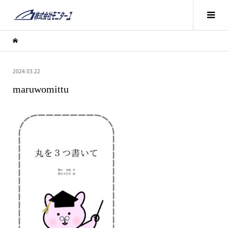
2024.03.22
maruwomittu