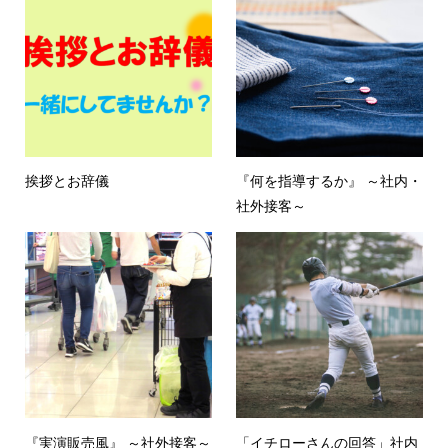
挨拶とお辞儀
『何を指導するか』 ～社内・
社外接客～
『実演販売風』 ～社外接客～
「イチローさんの回答」社内