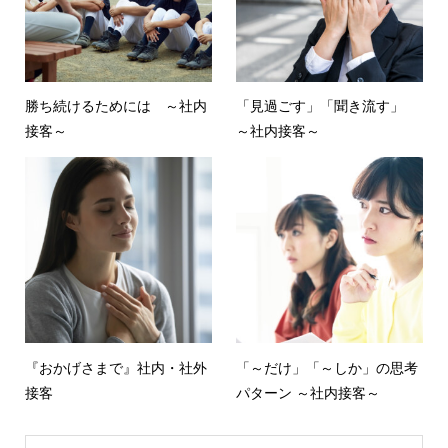
勝ち続けるためには ～社内
「見過ごす」「聞き流す」
接客～
～社内接客～
『おかげさまで』社内・社外
「～だけ」「～しか」の思考
接客
パターン ～社内接客～