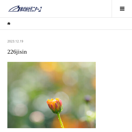
2023.12.19
226jisin