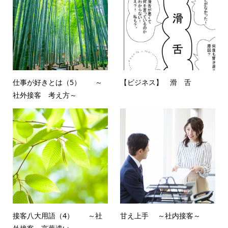
仕事が好きとは（5） ～
【ビジネス】 滑 舌
社外接客 考え方～
接客八大用語（4） ～社
甘え上手 ～社内接客～