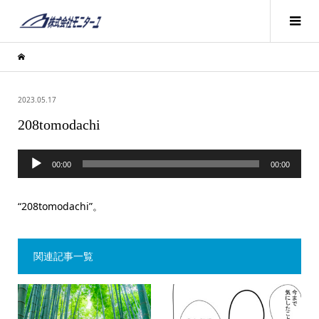
2023.05.17
208tomodachi
音
00:00
00:00
声
プ
“208tomodachi”。
レ
ー
関連記事一覧
ヤ
ー