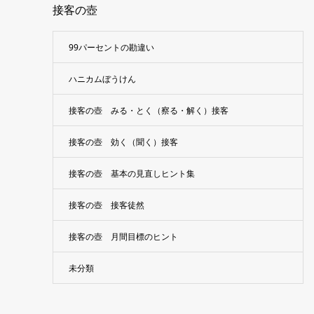
接客の壺
99パーセントの勘違い
ハニカムぼうけん
接客の壺 みる・とく（察る・解く）接客
接客の壺 効く（聞く）接客
接客の壺 基本の見直しヒント集
接客の壺 接客徒然
接客の壺 月間目標のヒント
未分類