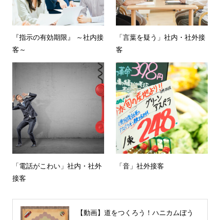
『指示の有効期限』 ～社内接
「言葉を疑う」社内・社外接
客～
客
「電話がこわい」社内・社外
「音」社外接客
接客
【動画】道をつくろう！ハニカムぼう