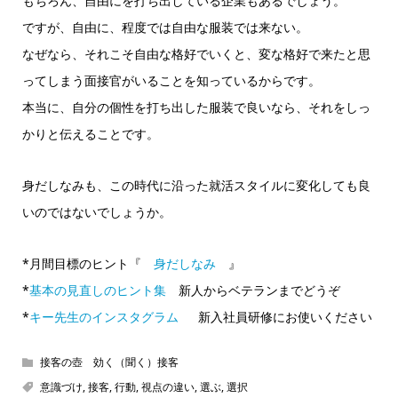
もちろん、自由にを打ち出している企業もあるでしょう。
ですが、自由に、程度では自由な服装では来ない。
なぜなら、それこそ自由な格好でいくと、変な格好で来たと思
ってしまう面接官がいることを知っているからです。
本当に、自分の個性を打ち出した服装で良いなら、それをしっ
かりと伝えることです。
身だしなみも、この時代に沿った就活スタイルに変化しても良
いのではないでしょうか。
*月間目標のヒント『
身だしなみ
』
*
基本の見直しのヒント集
新人からベテランまでどうぞ
*
キー先生のインスタグラム
新入社員研修にお使いください
接客の壺 効く（聞く）接客
意識づけ
,
接客
,
行動
,
視点の違い
,
選ぶ
,
選択