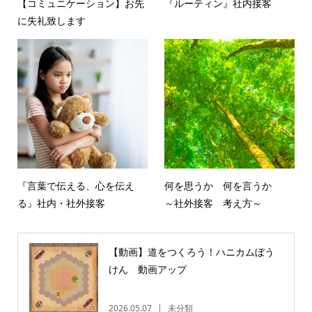
【コミュニケーション】お先
『ルーティン』社内接客
に失礼致します
『言葉で伝える、心を伝え
何を思うか 何を言うか
る』社内・社外接客
～社外接客 考え方～
【動画】道をつくろう！ハニカムぼう
けん 動画アップ
2026.05.07
未分類