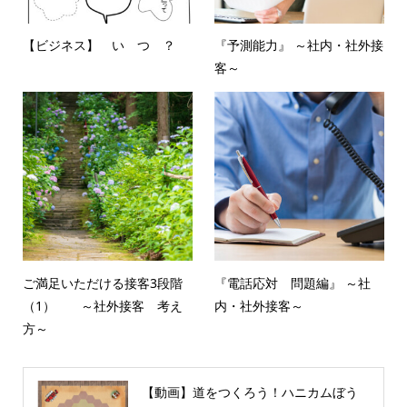
【ビジネス】 い つ ？
『予測能力』 ～社内・社外接
客～
ご満足いただける接客3段階
『電話応対 問題編』 ～社
（1） ～社外接客 考え
内・社外接客～
方～
【動画】道をつくろう！ハニカムぼう