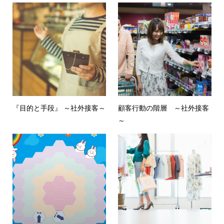
『目的と手段』 ～社外接客～
顧客行動の階層 ～社外接客
～