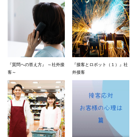
『質問への答え方』 ～社外接
『接客とロボット（１）』社
客～
外接客