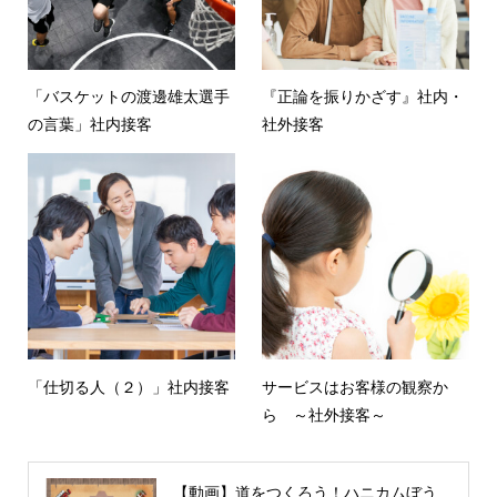
「バスケットの渡邊雄太選手
『正論を振りかざす』社内・
の言葉」社内接客
社外接客
「仕切る人（２）」社内接客
サービスはお客様の観察か
ら ～社外接客～
【動画】道をつくろう！ハニカムぼう