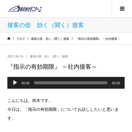
接客の壺 効く（聞く）接客
ブログ
接客の壺 効く（聞く）接客
『指示の有効期限』 ～社内接客～
2021.06.16
接客の壺 効く（聞く）接客
『指示の有効期限』 ～社内接客～
音
00:00
00:00
声
プ
こんにちは。筒木です。
レ
今日は、「指示の有効期限」についてお話ししたいと思いま
ー
す。
ヤ