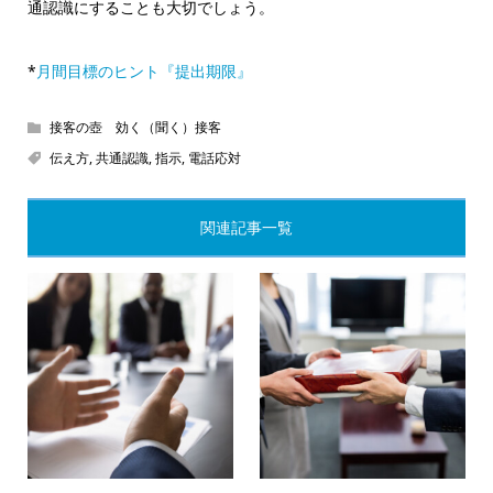
通認識にすることも大切でしょう。
*
月間目標のヒント『提出期限』
接客の壺 効く（聞く）接客
伝え方
,
共通認識
,
指示
,
電話応対
関連記事一覧