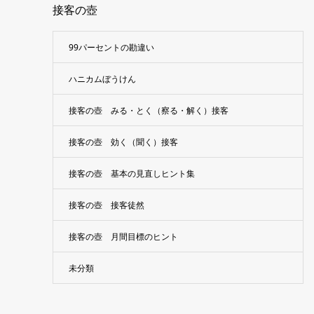
接客の壺
99パーセントの勘違い
ハニカムぼうけん
接客の壺 みる・とく（察る・解く）接客
接客の壺 効く（聞く）接客
接客の壺 基本の見直しヒント集
接客の壺 接客徒然
接客の壺 月間目標のヒント
未分類