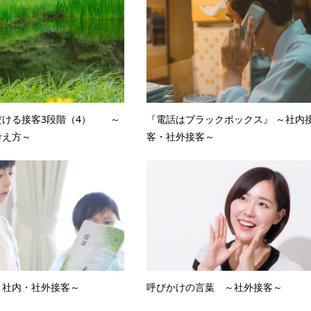
だける接客3段階（4） ～
『電話はブラックボックス』 ～社内
考え方～
客・社外接客～
～社内・社外接客～
呼びかけの言葉 ～社外接客～