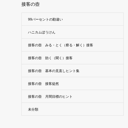
接客の壺
99パーセントの勘違い
ハニカムぼうけん
接客の壺 みる・とく（察る・解く）接客
接客の壺 効く（聞く）接客
接客の壺 基本の見直しヒント集
接客の壺 接客徒然
接客の壺 月間目標のヒント
未分類