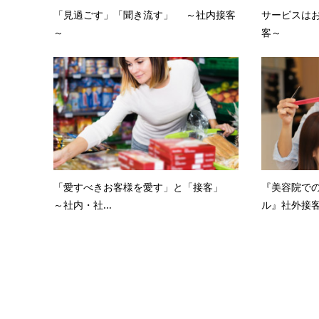
「見過ごす」「聞き流す」 ～社内接客
サービスは
～
客～
「愛すべきお客様を愛す」と「接客」
『美容院で
～社内・社...
ル』社外接