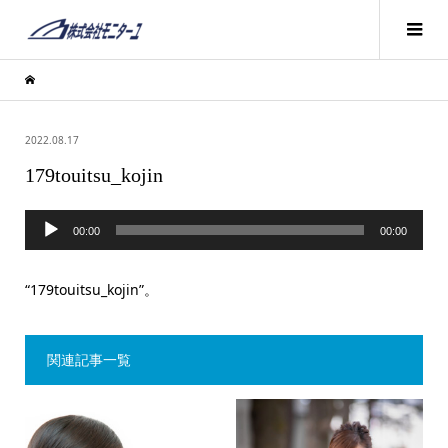
2022.08.17
179touitsu_kojin
音
00:00
00:00
声
プ
“179touitsu_kojin”。
レ
ー
関連記事一覧
ヤ
ー