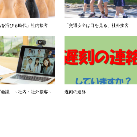
光を浴びる時代」社内接客
「交通安全は目を見る」社外接客
ブ会議 ～社内・社外接客～
遅刻の連絡