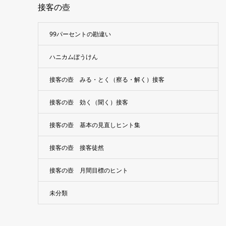
接客の壺
99パーセントの勘違い
ハニカムぼうけん
接客の壺 みる・とく（察る・解く）接客
接客の壺 効く（聞く）接客
接客の壺 基本の見直しヒント集
接客の壺 接客徒然
接客の壺 月間目標のヒント
未分類